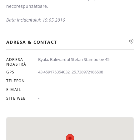
necorespunzătoare.
Data incidentului: 19.05.2016
ADRESA & CONTACT
Caută
Byala, Bulevardul Stefan Stambolov 45
ADRESA
NOASTRĂ
43.459175354032, 25.738972186508
GPS
-
TELEFON
-
E-MAIL
-
SITE WEB