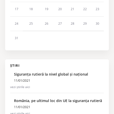
17
18
19
20
21
22
23
24
25
26
27
28
29
30
31
ȘTIRI
Siguranța rutieră la nivel global și național
11/01/2021
vezi știrile aici
România, pe ultimul loc din UE la siguranța rutieră
11/01/2021
vezi știrile aici