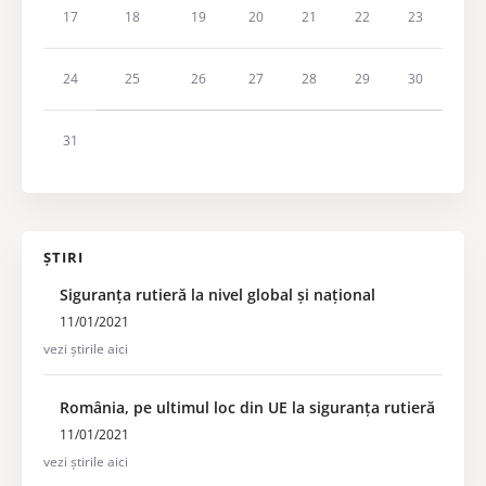
17
18
19
20
21
22
23
24
25
26
27
28
29
30
31
ȘTIRI
Siguranța rutieră la nivel global și național
11/01/2021
vezi știrile aici
România, pe ultimul loc din UE la siguranța rutieră
11/01/2021
vezi știrile aici