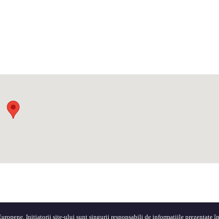
ropene. Inițiatorii site-ului sunt singurii responsabili de informațiile prezentate în