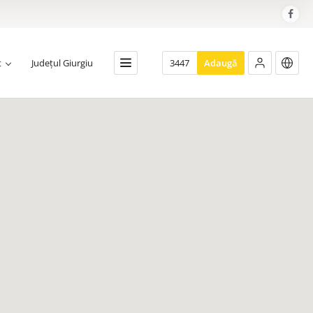
t
Județul Giurgiu
3447
Adaugă