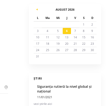
AUGUST 2026
L
Ma
Mi
J
V
S
D
1
2
3
4
5
6
7
8
9
10
11
12
13
14
15
16
17
18
19
20
21
22
23
24
25
26
27
28
29
30
31
ȘTIRI
Siguranța rutieră la nivel global și
național
11/01/2021
vezi știrile aici