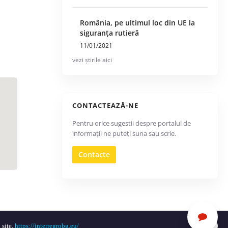
România, pe ultimul loc din UE la
siguranța rutieră
11/01/2021
vezi știrile aici
CONTACTEAZĂ-NE
Pentru orice sugestii despre portalul de
informații ne puteți suna sau scrie.
Contacte
 site.
https://interregrobg.eu/