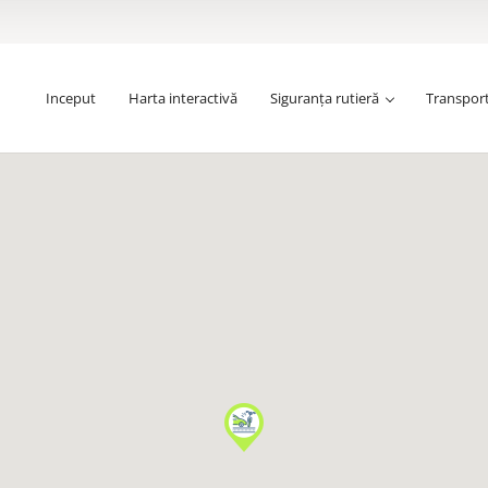
Inceput
Harta interactivă
Siguranța rutieră
Transpor