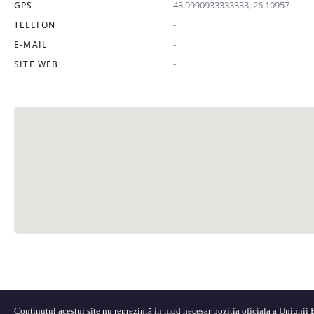
43.9990933333333, 26.10957
GPS
-
TELEFON
-
E-MAIL
-
SITE WEB
Conținutul acestui site nu reprezintă in mod necesar poziția oficiala a Uniunii Eu