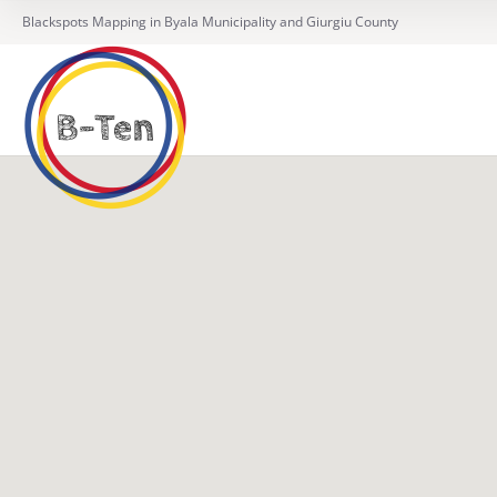
Blackspots Mapping in Byala Municipality and Giurgiu County