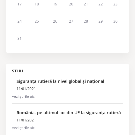
17
18
19
20
21
22
23
24
25
26
27
28
29
30
31
ȘTIRI
Siguranța rutieră la nivel global și național
11/01/2021
vezi știrile aici
România, pe ultimul loc din UE la siguranța rutieră
11/01/2021
vezi știrile aici