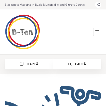
Blackspots Mapping in Byala Municipality and Giurgiu County
HARTĂ
CAUTĂ
Categorie