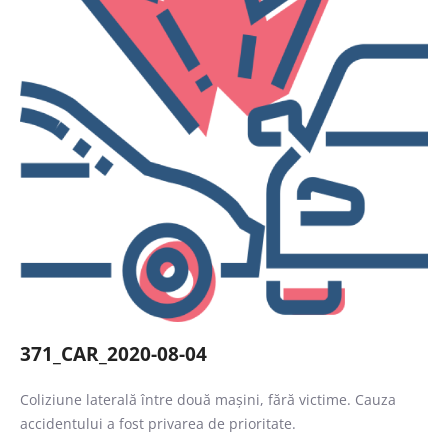
Caută
371_CAR_2020-08-04
Coliziune laterală între două mașini, fără victime. Cauza
accidentului a fost privarea de prioritate.