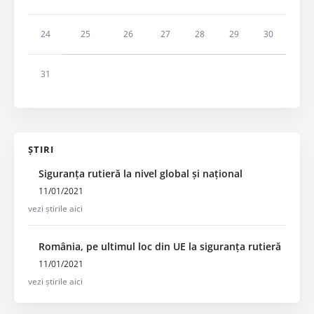
24
25
26
27
28
29
30
31
ȘTIRI
Siguranța rutieră la nivel global și național
11/01/2021
vezi știrile aici
România, pe ultimul loc din UE la siguranța rutieră
11/01/2021
vezi știrile aici