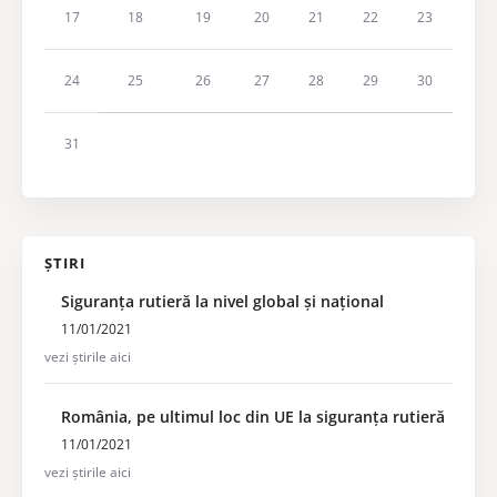
17
18
19
20
21
22
23
24
25
26
27
28
29
30
31
ȘTIRI
Siguranța rutieră la nivel global și național
11/01/2021
vezi știrile aici
România, pe ultimul loc din UE la siguranța rutieră
11/01/2021
vezi știrile aici