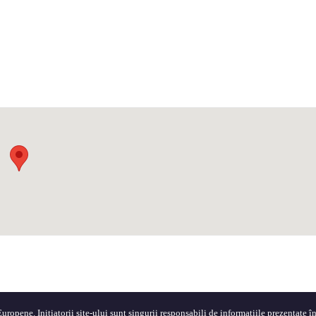
ropene. Inițiatorii site-ului sunt singurii responsabili de informațiile prezentate în