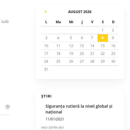
AUGUST 2026
e sub
L
Ma
Mi
J
V
S
D
1
2
3
4
5
6
7
8
9
10
11
12
13
14
15
16
17
18
19
20
21
22
23
24
25
26
27
28
29
30
31
ȘTIRI
Siguranța rutieră la nivel global și
național
11/01/2021
vezi știrile aici