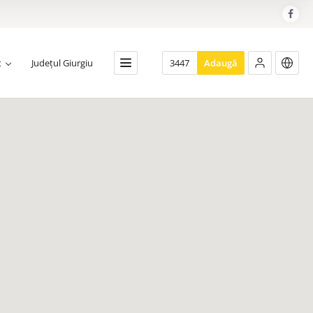
t
Județul Giurgiu
3447
Adaugă