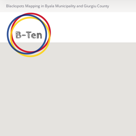
Blackspots Mapping in Byala Municipality and Giurgiu County