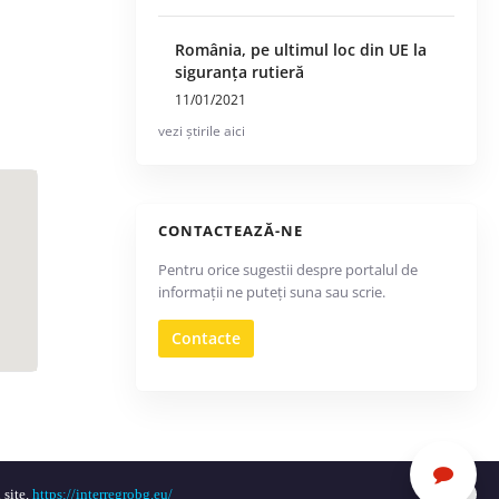
România, pe ultimul loc din UE la
siguranța rutieră
11/01/2021
vezi știrile aici
CONTACTEAZĂ-NE
Pentru orice sugestii despre portalul de
informații ne puteți suna sau scrie.
Contacte
 site.
https://interregrobg.eu/