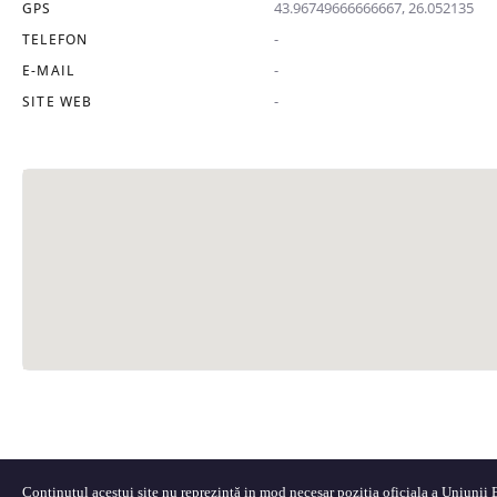
43.96749666666667, 26.052135
GPS
-
TELEFON
-
E-MAIL
-
SITE WEB
Conținutul acestui site nu reprezintă in mod necesar poziția oficiala a Uniunii Eu