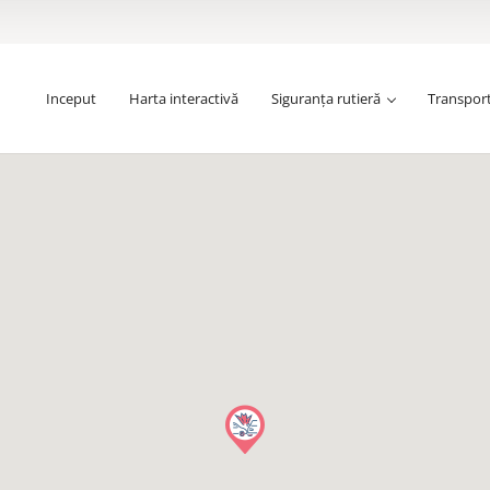
Inceput
Harta interactivă
Siguranța rutieră
Transpor