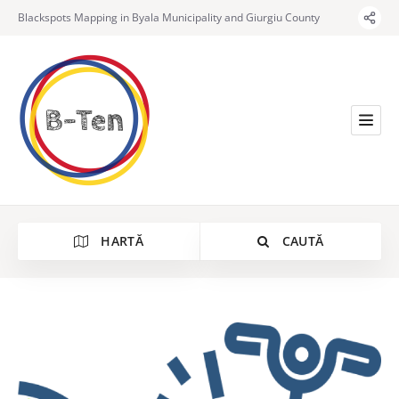
Blackspots Mapping in Byala Municipality and Giurgiu County
HARTĂ
CAUTĂ
Categorie