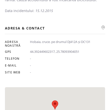
Data incidentului:
15.12.2015
ADRESA & CONTACT
Hobaia, cruce. pe drumul DJ412A și DC131
ADRESA
NOASTRĂ
44.392449602317, 25.78093904051
GPS
-
TELEFON
-
E-MAIL
-
SITE WEB