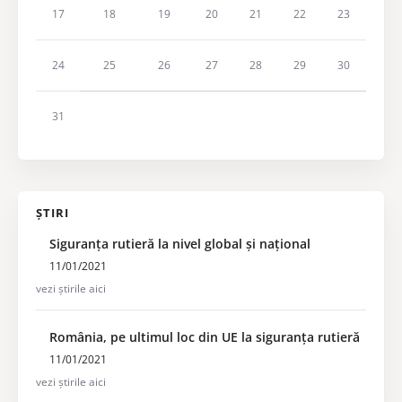
17
18
19
20
21
22
23
24
25
26
27
28
29
30
31
ȘTIRI
Siguranța rutieră la nivel global și național
11/01/2021
vezi știrile aici
România, pe ultimul loc din UE la siguranța rutieră
11/01/2021
vezi știrile aici