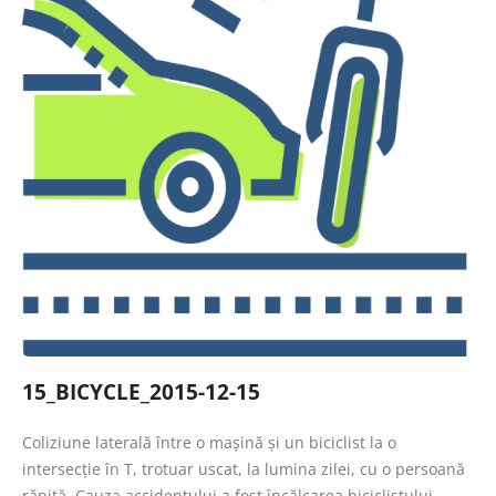
Caută
15_BICYCLE_2015-12-15
Coliziune laterală între o mașină și un biciclist la o
intersecție în T, trotuar uscat, la lumina zilei, cu o persoană
rănită. Cauza accidentului a fost încălcarea biciclistului.