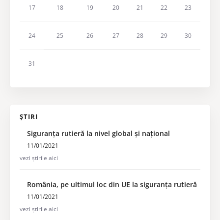
17
18
19
20
21
22
23
24
25
26
27
28
29
30
31
ȘTIRI
Siguranța rutieră la nivel global și național
11/01/2021
vezi știrile aici
România, pe ultimul loc din UE la siguranța rutieră
11/01/2021
vezi știrile aici