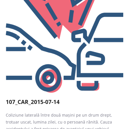
Caută
107_CAR_2015-07-14
Coliziune laterală între două mașini pe un drum drept,
trotuar uscat, lumina zilei, cu o persoană rănită. Cauza
accidentului a fost privarea de avantajul unui vehicul.