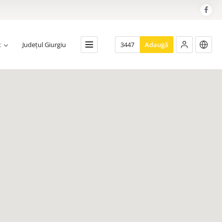
t
Județul Giurgiu
3447
Adaugă