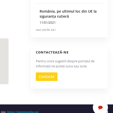
România, pe ultimul loc din UE la
siguranța rutieră
11/01/2021
vezi știrile aici
CONTACTEAZĂ-NE
Pentru orice sugestii despre portalul de
informații ne puteți suna sau scrie.
Contacte
 site.
https://interregrobg.eu/