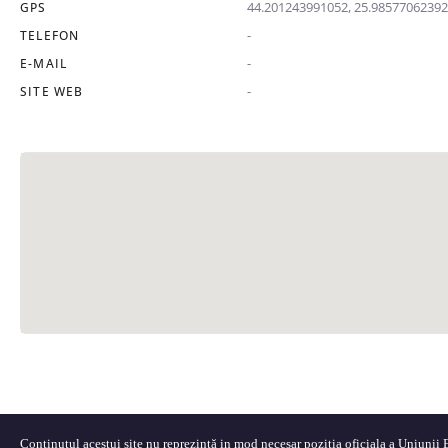
44.201243991052, 25.9857706239
GPS
-
TELEFON
-
E-MAIL
-
SITE WEB
Conținutul acestui site nu reprezintă in mod necesar poziția oficiala a Uniunii Eu