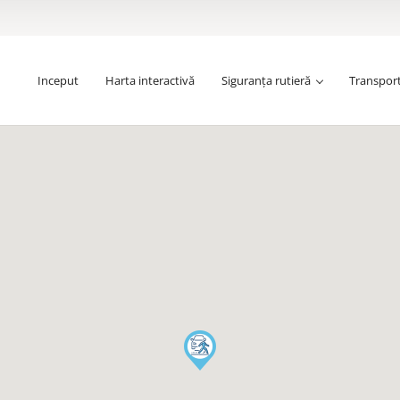
Inceput
Harta interactivă
Siguranța rutieră
Transpor