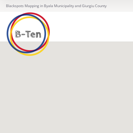
Blackspots Mapping in Byala Municipality and Giurgiu County