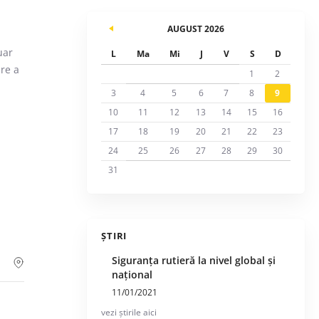
AUGUST 2026
uar
L
Ma
Mi
J
V
S
D
re a
1
2
3
4
5
6
7
8
9
10
11
12
13
14
15
16
17
18
19
20
21
22
23
24
25
26
27
28
29
30
31
ȘTIRI
Siguranța rutieră la nivel global și
național
11/01/2021
vezi știrile aici