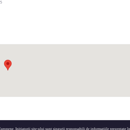
25
ropene. Inițiatorii site-ului sunt singurii responsabili de informațiile prezentate în